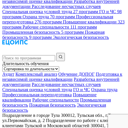
независимой оценке квалификации
Разработка внутренней
документации
Расследование несчастных случаев
Специальная оценка условий труда
27 программ
ГО и ЧС
98
программ
Охрана труда
70 программ
Профессиональная
переподготовка
276 программ
Повышение квалификации
323
программ
Рабочие специальности
111 программ
Промышленная безопасность
5 программ
Пожарная
безопасность
9 программ
Экологическая безопасность
Длительность обучения
Аудит
Комплексный анализ
Обучение ДОПОГ
Подготовка к
независимой оценке квалификации
Разработка внутренней
документации
Расследование несчастных случаев
Специальная оценка условий труда
ГО и ЧС
Охрана труда
Профессиональная переподготовка
Повышение
квалификации
Рабочие специальности
Промышленная
безопасность
Пожарная безопасность
Экологическая
безопасность
Подразделение в городе Тула
300012, Тульская обл., г.Тула,
ул.Первомайская, д. 2
Подразделение по работе с ключевыми
клиентами Тульской и Московской областей
300041, Тульская