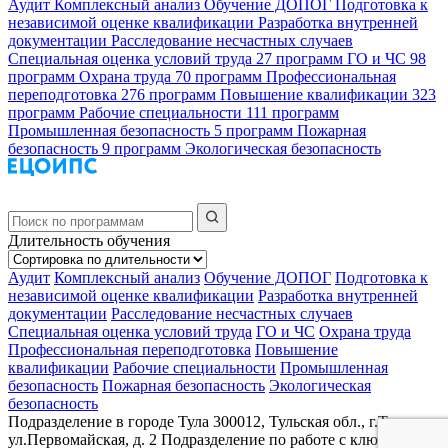
Аудит
Комплексный анализ
Обучение ДОПОГ
Подготовка к
независимой оценке квалификации
Разработка внутренней
документации
Расследование несчастных случаев
Специальная оценка условий труда
27 программ
ГО и ЧС
98
программ
Охрана труда
70 программ
Профессиональная
переподготовка
276 программ
Повышение квалификации
323
программ
Рабочие специальности
111 программ
Промышленная безопасность
5 программ
Пожарная
безопасность
9 программ
Экологическая безопасность
Длительность обучения
Аудит
Комплексный анализ
Обучение ДОПОГ
Подготовка к
независимой оценке квалификации
Разработка внутренней
документации
Расследование несчастных случаев
Специальная оценка условий труда
ГО и ЧС
Охрана труда
Профессиональная переподготовка
Повышение
квалификации
Рабочие специальности
Промышленная
безопасность
Пожарная безопасность
Экологическая
безопасность
Подразделение в городе Тула
300012, Тульская обл., г.Тула,
ул.Первомайская, д. 2
Подразделение по работе с ключевыми