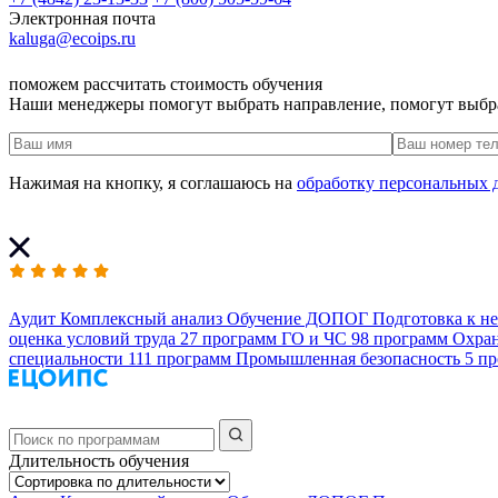
Электронная почта
kaluga@ecoips.ru
поможем рассчитать стоимость обучения
Наши менеджеры помогут выбрать направление, помогут выбр
Нажимая на кнопку, я соглашаюсь на
обработку персональных 
Аудит
Комплексный анализ
Обучение ДОПОГ
Подготовка к н
оценка условий труда
27 программ
ГО и ЧС
98 программ
Охран
специальности
111 программ
Промышленная безопасность
5 п
Длительность обучения