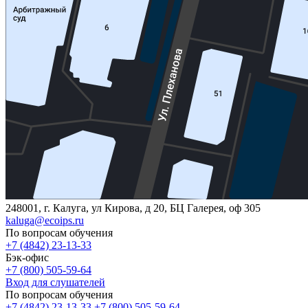
248001, г. Калуга, ул Кирова, д 20, БЦ Галерея, оф 305
kaluga@ecoips.ru
По вопросам обучения
+7 (4842) 23-13-33
Бэк-офис
+7 (800) 505-59-64
Вход для слушателей
По вопросам обучения
+7 (4842) 23-13-33
+7 (800) 505-59-64