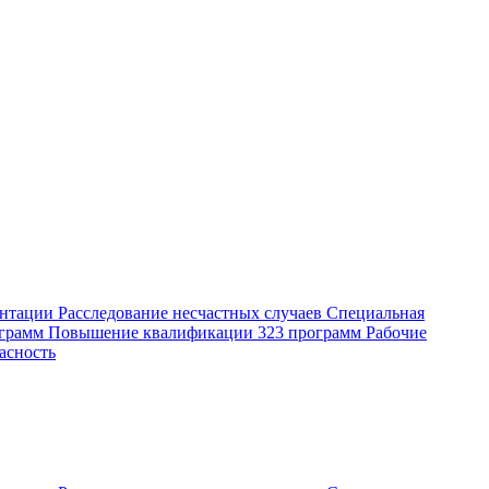
ентации
Расследование несчастных случаев
Специальная
ограмм
Повышение квалификации
323 программ
Рабочие
асность