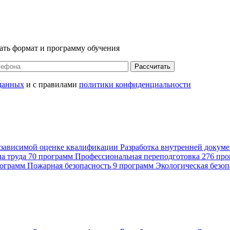
ать формат и программу обучения
Рассчитать
данных
и с правилами
политики конфиденциальности
езависимой оценке квалификации
Разработка внутренней докум
а труда
70 программ
Профессиональная переподготовка
276 пр
рограмм
Пожарная безопасность
9 программ
Экологическая безоп