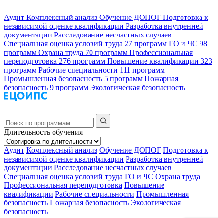
Аудит
Комплексный анализ
Обучение ДОПОГ
Подготовка к
независимой оценке квалификации
Разработка внутренней
документации
Расследование несчастных случаев
Специальная оценка условий труда
27 программ
ГО и ЧС
98
программ
Охрана труда
70 программ
Профессиональная
переподготовка
276 программ
Повышение квалификации
323
программ
Рабочие специальности
111 программ
Промышленная безопасность
5 программ
Пожарная
безопасность
9 программ
Экологическая безопасность
Длительность обучения
Аудит
Комплексный анализ
Обучение ДОПОГ
Подготовка к
независимой оценке квалификации
Разработка внутренней
документации
Расследование несчастных случаев
Специальная оценка условий труда
ГО и ЧС
Охрана труда
Профессиональная переподготовка
Повышение
квалификации
Рабочие специальности
Промышленная
безопасность
Пожарная безопасность
Экологическая
безопасность