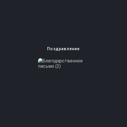
Вход для слушателей
Поздравление
По вопросам обучения
Электронная почта
+7 (4872) 73-10-30
tula2@ecoips.ru
+7 (800) 505-59-64