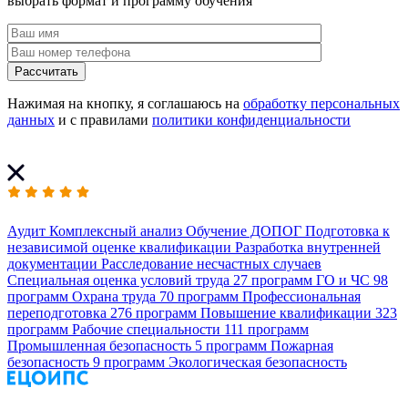
выбрать формат и программу обучения
Рассчитать
Нажимая на кнопку, я соглашаюсь на
обработку персональных
данных
и с правилами
политики конфиденциальности
Аудит
Комплексный анализ
Обучение ДОПОГ
Подготовка к
независимой оценке квалификации
Разработка внутренней
документации
Расследование несчастных случаев
Специальная оценка условий труда
27 программ
ГО и ЧС
98
программ
Охрана труда
70 программ
Профессиональная
переподготовка
276 программ
Повышение квалификации
323
программ
Рабочие специальности
111 программ
Промышленная безопасность
5 программ
Пожарная
безопасность
9 программ
Экологическая безопасность