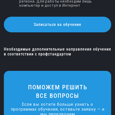
региона. Для работы необходим лишь
компьютер и доступ в Интернет
Записаться на обучение
Вход для слушателей
Необходимые дополнительные направления обучения
По вопросам обучения
Электронная почта
в соответствии с профстандартом
+7 (8452) 42-77-01
saratov@ecoips.ru
+7 (800) 505-59-64
ПОМОЖЕМ РЕШИТЬ
ВСЕ ВОПРОСЫ
Если вы хотите больше узнать о
программах обучения, оставьте заявку — и
мы перезвоним