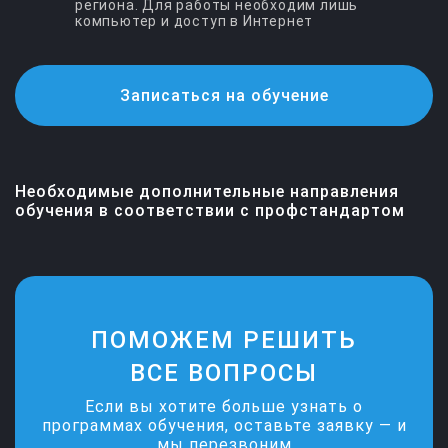
региона. Для работы необходим лишь
компьютер и доступ в Интернет
Записаться на обучение
Вход для слушателей
Необходимые дополнительные направления
По вопросам обучения
Электронная почта
обучения в соответствии с профстандартом
+7 (8452) 42-77-01
saratov@ecoips.ru
+7 (800) 505-59-64
ПОМОЖЕМ РЕШИТЬ
ВСЕ ВОПРОСЫ
Если вы хотите больше узнать о
программах обучения, оставьте заявку — и
мы перезвоним