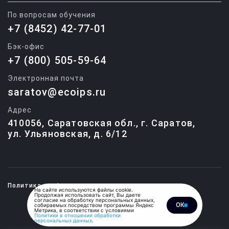
По вопросам обучения
+7 (8452) 42-77-01
Бэк-офис
+7 (800) 505-59-64
Электронная почта
saratov@ecoips.ru
Адрес
410056, Саратовская обл., г. Саратов,
ул. Ульяновская, д. 6/12
Политика конфиденциальности
На сайте используются файлы cookie.
Продолжая использовать сайт, Вы даете
согласие на обработку персональных данных,
ОК
собираемых посредством программы Яндекс
© 2015-2026, Единый центр
Метрика, в соответствии с условиями
обучения и подготовки
Политики в отношении обработки
специалистов.
персональных данных
.