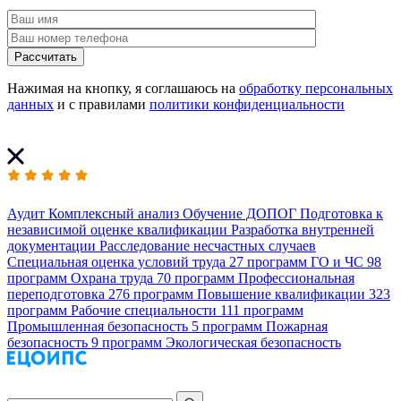
Рассчитать
Нажимая на кнопку, я соглашаюсь на
обработку персональных
данных
и с правилами
политики конфиденциальности
Аудит
Комплексный анализ
Обучение ДОПОГ
Подготовка к
независимой оценке квалификации
Разработка внутренней
документации
Расследование несчастных случаев
Специальная оценка условий труда
27 программ
ГО и ЧС
98
программ
Охрана труда
70 программ
Профессиональная
переподготовка
276 программ
Повышение квалификации
323
программ
Рабочие специальности
111 программ
Промышленная безопасность
5 программ
Пожарная
безопасность
9 программ
Экологическая безопасность