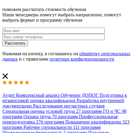
поможем рассчитать стоимость обучения
Наши менеджеры помогут выбрать направление, помогут
выбрать формат и программу обучения
Рассчитать
Нажимая на кнопку, я соглашаюсь на
обработку персональных
данных
и с правилами
политики конфиденциальности
Аудит
Комплексный анализ
Обучение ДОПОГ
Подготовка к
независимой оценке квалификации
Разработка внутренней
документации
Расследование несчастных случаев
Специальная оценка условий труда
27 программ
ГО и ЧС
98
программ
Охрана труда
70 программ
Профессиональная
переподготовка
276 программ
Повышение квалификации
323
программ
Рабочие специальности
111 программ
Промышленная безопасность
5 программ
Пожарная