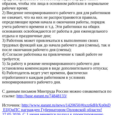
образом, чтобы эти лица в основном работали в нормальное
рабочее время;
2) Введение ненормированного рабочего дня для работников
не означает, что на них не распространяются правила,
определяющие время начала и окончания работы, порядок
учета рабочего времени и т.д. Эти работники на общих
основаниях освобождаются от работы в дни еженедельного
отдыха и праздничные дни;
3) Работник может привлекаться к выполнению своих
трудовых функций как до начала рабочего дня (смены), так и
после окончания рабочего дня (смены);
4) Согласие работника на привлечение к такой работе не
требуется;
5) За работу в режиме ненормированного рабочего дня
установлена компенсация в виде дополнительного отпуска;
6) Работодатель ведет учет времени, фактически
отработанного каждым работником в условиях
ненормированного рабочего дня.
С данным письмом Минтруда России можно ознакомиться по
ссылке:
http://base.garant.ru/74848133/
Источник:
http://www.garant.ru/news/1420650/#ixzz6dHrXp0nD
ЕЦОиПС награжден Губернатором Орловской области!
27.05.2026
С 1 июня меняется подход к проектированию