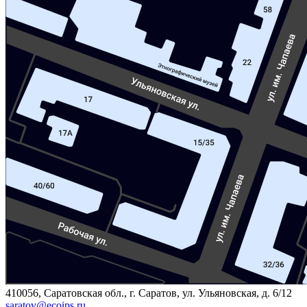
410056, Саратовская обл., г. Саратов, ул. Ульяновская, д. 6/12
saratov@ecoips.ru