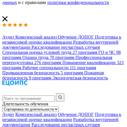
данных
и с правилами
политики конфиденциальности
Аудит
Комплексный анализ
Обучение ДОПОГ
Подготовка к
независимой оценке квалификации
Разработка внутренней
документации
Расследование несчастных случаев
Специальная оценка условий труда
27 программ
ГО и ЧС
98
программ
Охрана труда
70 программ
Профессиональная
переподготовка
276 программ
Повышение квалификации
323
программ
Рабочие специальности
111 программ
Промышленная безопасность
5 программ
Пожарная
безопасность
9 программ
Экологическая безопасность
Длительность обучения
Аудит
Комплексный анализ
Обучение ДОПОГ
Подготовка к
независимой оценке квалификации
Разработка внутренней
документации
Расследование несчастных случаев