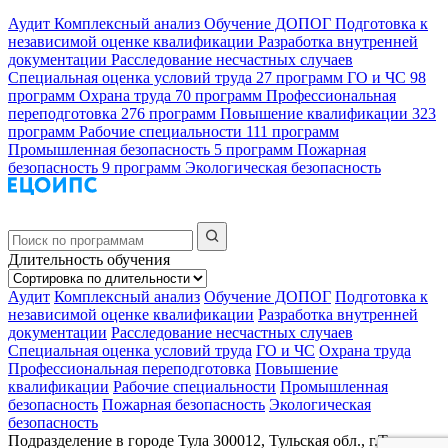
Аудит
Комплексный анализ
Обучение ДОПОГ
Подготовка к
независимой оценке квалификации
Разработка внутренней
документации
Расследование несчастных случаев
Специальная оценка условий труда
27 программ
ГО и ЧС
98
программ
Охрана труда
70 программ
Профессиональная
переподготовка
276 программ
Повышение квалификации
323
программ
Рабочие специальности
111 программ
Промышленная безопасность
5 программ
Пожарная
безопасность
9 программ
Экологическая безопасность
Длительность обучения
Аудит
Комплексный анализ
Обучение ДОПОГ
Подготовка к
независимой оценке квалификации
Разработка внутренней
документации
Расследование несчастных случаев
Специальная оценка условий труда
ГО и ЧС
Охрана труда
Профессиональная переподготовка
Повышение
квалификации
Рабочие специальности
Промышленная
безопасность
Пожарная безопасность
Экологическая
безопасность
Подразделение в городе Тула
300012, Тульская обл., г.Тула,