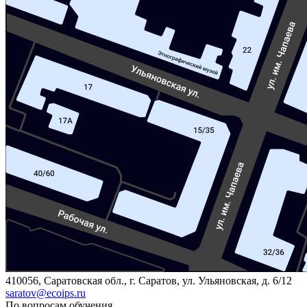
410056, Саратовская обл., г. Саратов, ул. Ульяновская, д. 6/12
saratov@ecoips.ru
По вопросам обучения