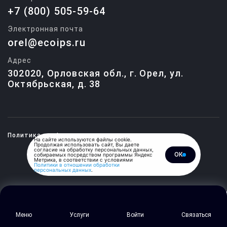
+7 (800) 505-59-64
Электронная почта
orel@ecoips.ru
Адрес
302020, Орловская обл., г. Орел, ул.
Октябрьская, д. 38
Политика конфиденциальности
На сайте используются файлы cookie.
Продолжая использовать сайт, Вы даете
согласие на обработку персональных данных,
ОК
собираемых посредством программы Яндекс
© 2015-2026, Единый центр
Метрика, в соответствии с условиями
обучения и подготовки
Политики в отношении обработки
специалистов.
персональных данных
.
Меню
Услуги
Войти
Связаться