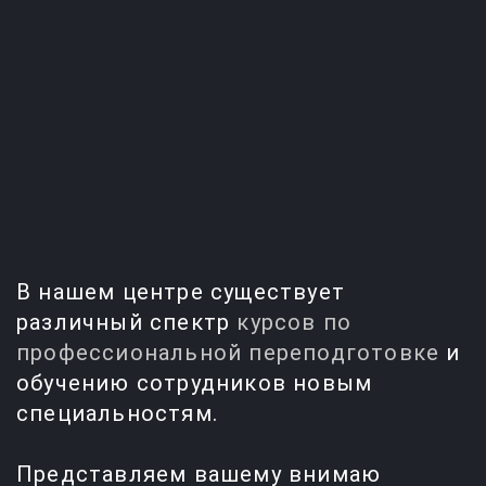
Вход для слушателей
По вопросам обучения
Электронная почта
+7 (4862) 30-30-52
orel@ecoips.ru
+7 (800) 505-59-64
В нашем центре существует
различный спектр
курсов по
профессиональной переподготовке
и
обучению сотрудников новым
специальностям.
Представляем вашему внимаю