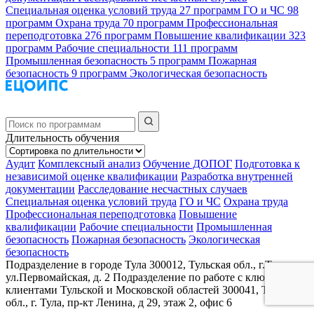
Специальная оценка условий труда
27 программ
ГО и ЧС
98
программ
Охрана труда
70 программ
Профессиональная
переподготовка
276 программ
Повышение квалификации
323
программ
Рабочие специальности
111 программ
Промышленная безопасность
5 программ
Пожарная
безопасность
9 программ
Экологическая безопасность
Длительность обучения
Аудит
Комплексный анализ
Обучение ДОПОГ
Подготовка к
независимой оценке квалификации
Разработка внутренней
документации
Расследование несчастных случаев
Специальная оценка условий труда
ГО и ЧС
Охрана труда
Профессиональная переподготовка
Повышение
квалификации
Рабочие специальности
Промышленная
безопасность
Пожарная безопасность
Экологическая
безопасность
Подразделение в городе Тула
300012, Тульская обл., г.Тула,
ул.Первомайская, д. 2
Подразделение по работе с ключевыми
клиентами Тульской и Московской областей
300041, Тульская
обл., г. Тула, пр-кт Ленина, д 29, этаж 2, офис 6