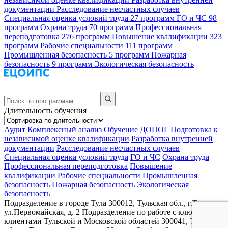
документации
Расследование несчастных случаев
Специальная оценка условий труда
27 программ
ГО и ЧС
98
программ
Охрана труда
70 программ
Профессиональная
переподготовка
276 программ
Повышение квалификации
323
программ
Рабочие специальности
111 программ
Промышленная безопасность
5 программ
Пожарная
безопасность
9 программ
Экологическая безопасность
Длительность обучения
Аудит
Комплексный анализ
Обучение ДОПОГ
Подготовка к
независимой оценке квалификации
Разработка внутренней
документации
Расследование несчастных случаев
Специальная оценка условий труда
ГО и ЧС
Охрана труда
Профессиональная переподготовка
Повышение
квалификации
Рабочие специальности
Промышленная
безопасность
Пожарная безопасность
Экологическая
безопасность
Подразделение в городе Тула
300012, Тульская обл., г.Тула,
ул.Первомайская, д. 2
Подразделение по работе с ключевыми
клиентами Тульской и Московской областей
300041, Тульская