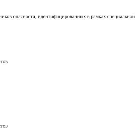
чников опасности, идентифицированных в рамках специальной
стов
стов