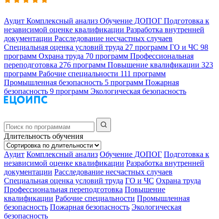
Аудит
Комплексный анализ
Обучение ДОПОГ
Подготовка к
независимой оценке квалификации
Разработка внутренней
документации
Расследование несчастных случаев
Специальная оценка условий труда
27 программ
ГО и ЧС
98
программ
Охрана труда
70 программ
Профессиональная
переподготовка
276 программ
Повышение квалификации
323
программ
Рабочие специальности
111 программ
Промышленная безопасность
5 программ
Пожарная
безопасность
9 программ
Экологическая безопасность
Длительность обучения
Аудит
Комплексный анализ
Обучение ДОПОГ
Подготовка к
независимой оценке квалификации
Разработка внутренней
документации
Расследование несчастных случаев
Специальная оценка условий труда
ГО и ЧС
Охрана труда
Профессиональная переподготовка
Повышение
квалификации
Рабочие специальности
Промышленная
безопасность
Пожарная безопасность
Экологическая
безопасность