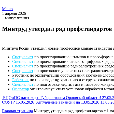
Меню
1 апреля 2026
1 минут чтения
Минтруд утвердил ряд профстандартов с
Минтруд Росии утвердил новые профессиональные стандарты 
Специалист
по проектированию штампов и пресс-форм в
Специалист
по проектированию аналого-цифровых радио
Специалист
по проектированию радиоэлектронных средс
Специалист
по производству печатных плат радиоэлектр
Работник по эксплуатации оборудования азотно-кислород
Работник
по производству, хранению и отгрузке сжиженн
Специалист
по подготовке нефти, газа и газового конденс
Оператор
электроимпульсных установок обработки метал
ЕЦОиПС награжден Губернатором Орловской области!
27.05.
СОУТ?
15.05.2026
Актуальные вакансии на 13.05.2026
13.05.2
Главная страница
Минтруд утвердил ряд профстандартов с 1 ма