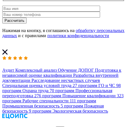
Рассчитать
Нажимая на кнопку, я соглашаюсь на
обработку персональных
данных
и с правилами
политики конфиденциальности
Аудит
Комплексный анализ
Обучение ДОПОГ
Подготовка к
независимой оценке квалификации
Разработка внутренней
документации
Расследование несчастных случаев
Специальная оценка условий труда
27 программ
ГО и ЧС
98
программ
Охрана труда
70 программ
Профессиональная
переподготовка
276 программ
Повышение квалификации
323
программ
Рабочие специальности
111 программ
Промышленная безопасность
5 программ
Пожарная
безопасность
9 программ
Экологическая безопасность