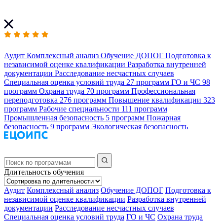
Аудит
Комплексный анализ
Обучение ДОПОГ
Подготовка к
независимой оценке квалификации
Разработка внутренней
документации
Расследование несчастных случаев
Специальная оценка условий труда
27 программ
ГО и ЧС
98
программ
Охрана труда
70 программ
Профессиональная
переподготовка
276 программ
Повышение квалификации
323
программ
Рабочие специальности
111 программ
Промышленная безопасность
5 программ
Пожарная
безопасность
9 программ
Экологическая безопасность
Длительность обучения
Аудит
Комплексный анализ
Обучение ДОПОГ
Подготовка к
независимой оценке квалификации
Разработка внутренней
документации
Расследование несчастных случаев
Специальная оценка условий труда
ГО и ЧС
Охрана труда