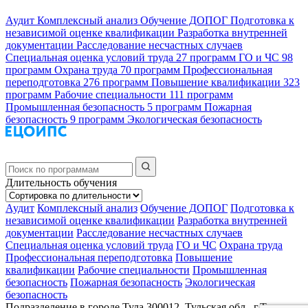
Аудит
Комплексный анализ
Обучение ДОПОГ
Подготовка к
независимой оценке квалификации
Разработка внутренней
документации
Расследование несчастных случаев
Специальная оценка условий труда
27 программ
ГО и ЧС
98
программ
Охрана труда
70 программ
Профессиональная
переподготовка
276 программ
Повышение квалификации
323
программ
Рабочие специальности
111 программ
Промышленная безопасность
5 программ
Пожарная
безопасность
9 программ
Экологическая безопасность
Длительность обучения
Аудит
Комплексный анализ
Обучение ДОПОГ
Подготовка к
независимой оценке квалификации
Разработка внутренней
документации
Расследование несчастных случаев
Специальная оценка условий труда
ГО и ЧС
Охрана труда
Профессиональная переподготовка
Повышение
квалификации
Рабочие специальности
Промышленная
безопасность
Пожарная безопасность
Экологическая
безопасность
Подразделение в городе Тула
300012, Тульская обл., г.Тула,