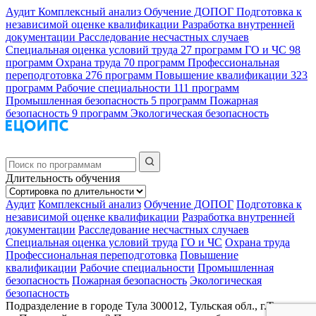
Аудит
Комплексный анализ
Обучение ДОПОГ
Подготовка к
независимой оценке квалификации
Разработка внутренней
документации
Расследование несчастных случаев
Специальная оценка условий труда
27 программ
ГО и ЧС
98
программ
Охрана труда
70 программ
Профессиональная
переподготовка
276 программ
Повышение квалификации
323
программ
Рабочие специальности
111 программ
Промышленная безопасность
5 программ
Пожарная
безопасность
9 программ
Экологическая безопасность
Длительность обучения
Аудит
Комплексный анализ
Обучение ДОПОГ
Подготовка к
независимой оценке квалификации
Разработка внутренней
документации
Расследование несчастных случаев
Специальная оценка условий труда
ГО и ЧС
Охрана труда
Профессиональная переподготовка
Повышение
квалификации
Рабочие специальности
Промышленная
безопасность
Пожарная безопасность
Экологическая
безопасность
Подразделение в городе Тула
300012, Тульская обл., г.Тула,