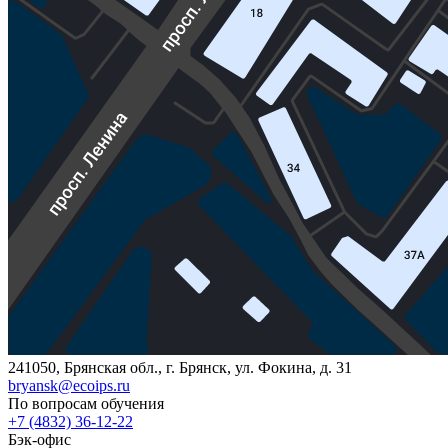
241050, Брянская обл., г. Брянск, ул. Фокина, д. 31
bryansk@ecoips.ru
По вопросам обучения
+7 (4832) 36-12-22
Бэк-офис