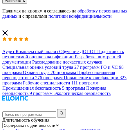
Рассчитать
Нажимая на кнопку, я соглашаюсь на
обработку персональных
данных
и с правилами
политики конфиденциальности
Аудит
Комплексный анализ
Обучение ДОПОГ
Подготовка к
независимой оценке квалификации
Разработка внутренней
документации
Расследование несчастных случаев
Специальная оценка условий труда
27 программ
ГО и ЧС
98
программ
Охрана труда
70 программ
Профессиональная
переподготовка
276 программ
Повышение квалификации
323
программ
Рабочие специальности
111 программ
Промышленная безопасность
5 программ
Пожарная
безопасность
9 программ
Экологическая безопасность
Длительность обучения