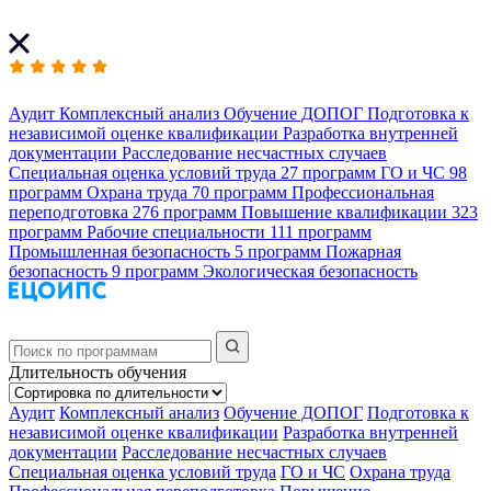
Аудит
Комплексный анализ
Обучение ДОПОГ
Подготовка к
независимой оценке квалификации
Разработка внутренней
документации
Расследование несчастных случаев
Специальная оценка условий труда
27 программ
ГО и ЧС
98
программ
Охрана труда
70 программ
Профессиональная
переподготовка
276 программ
Повышение квалификации
323
программ
Рабочие специальности
111 программ
Промышленная безопасность
5 программ
Пожарная
безопасность
9 программ
Экологическая безопасность
Длительность обучения
Аудит
Комплексный анализ
Обучение ДОПОГ
Подготовка к
независимой оценке квалификации
Разработка внутренней
документации
Расследование несчастных случаев
Специальная оценка условий труда
ГО и ЧС
Охрана труда