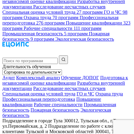
независимой оценке квалификации
Разработка внутренней
документации
Расследование несчастных случаев
Специальная оценка условий труда
27 программ
ГО и ЧС
98
программ
Охрана труда
70 программ
Профессиональная
переподготовка
276 программ
Повышение квалификации
323
программ
Рабочие специальности
111 программ
Промышленная безопасность
5 программ
Пожарная
безопасность
9 программ
Экологическая безопасность
Длительность обучения
Аудит
Комплексный анализ
Обучение ДОПОГ
Подготовка к
независимой оценке квалификации
Разработка внутренней
документации
Расследование несчастных случаев
Специальная оценка условий труда
ГО и ЧС
Охрана труда
Профессиональная переподготовка
Повышение
квалификации
Рабочие специальности
Промышленная
безопасность
Пожарная безопасность
Экологическая
безопасность
Подразделение в городе Тула
300012, Тульская обл., г.Тула,
ул.Первомайская, д. 2
Подразделение по работе с ключевыми
клиентами Тульской и Московской областей
300041, Тульская