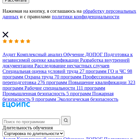
Рассчитать
Нажимая на кнопку, я соглашаюсь на
обработку персональных
данных
и с правилами
политики конфиденциальности
Аудит
Комплексный анализ
Обучение ДОПОГ
Подготовка к
независимой оценке квалификации
Разработка внутренней
документации
Расследование несчастных случаев
Специальная оценка условий труда
27 программ
ГО и ЧС
98
программ
Охрана труда
70 программ
Профессиональная
переподготовка
276 программ
Повышение квалификации
323
программ
Рабочие специальности
111 программ
Промышленная безопасность
5 программ
Пожарная
безопасность
9 программ
Экологическая безопасность
Длительность обучения