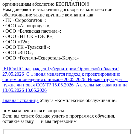
организациям абсолютно БЕСПЛАТНО!!!
Нам доверяют и заключили договора на комплексное
обслуживание такие крупные компании как:
• ГК «Сыробогатов»;
• ООО «Агропродукт»;
• ООО «Белевская пастила»;
• ООО «ИПСК «ТЭСК»;
• ООО «Т2»;
• ООО ТК «Тульский»;
• ООО «ЗПО»;
• ООО «Гестамп-Северсталь-Калуга»
ЕЦОиПС награжден Губернатором Орловской области!
27.05.2026
С 1 июня меняется подход к проектированию
систем оповещения о пожаре
20.05.2026
Новая структура —
нужна ли новая СОУТ?
15.05.2026
Актуальные вакансии на
13.05.2026
13.05.2026
Главная страница
Услуга «Комплексное обслуживание»
поможем решить все вопросы
Если вы хотите больше узнать о программах обучения,
оставьте заявку — и мы перезвоним