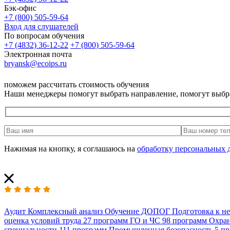
Бэк-офис
+7 (800) 505-59-64
Вход для слушателей
По вопросам обучения
+7 (4832) 36-12-22
+7 (800) 505-59-64
Электронная почта
bryansk@ecoips.ru
поможем рассчитать стоимость обучения
Наши менеджеры помогут выбрать направление, помогут выбр
Нажимая на кнопку, я соглашаюсь на
обработку персональных 
Аудит
Комплексный анализ
Обучение ДОПОГ
Подготовка к н
оценка условий труда
27 программ
ГО и ЧС
98 программ
Охран
специальности
111 программ
Промышленная безопасность
5 п