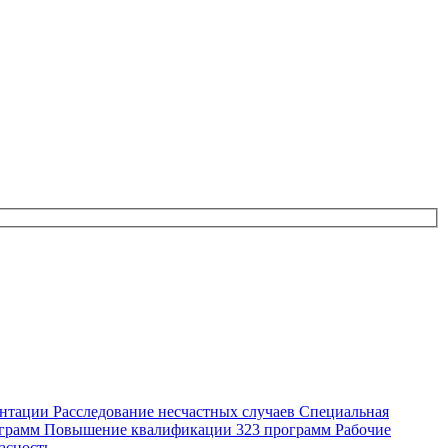
ентации
Расследование несчастных случаев
Специальная
ограмм
Повышение квалификации
323 программ
Рабочие
асность