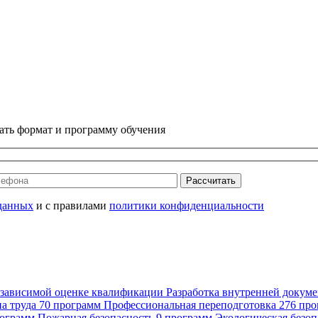
ать формат и программу обучения
Рассчитать
данных
и с правилами
политики конфиденциальности
езависимой оценке квалификации
Разработка внутренней докум
а труда
70 программ
Профессиональная переподготовка
276 пр
рограмм
Пожарная безопасность
9 программ
Экологическая безоп