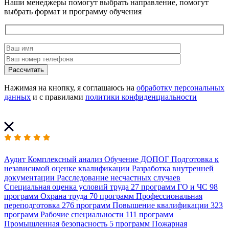
Наши менеджеры помогут выбрать направление, помогут
выбрать формат и программу обучения
Рассчитать
Нажимая на кнопку, я соглашаюсь на
обработку персональных
данных
и с правилами
политики конфиденциальности
Аудит
Комплексный анализ
Обучение ДОПОГ
Подготовка к
независимой оценке квалификации
Разработка внутренней
документации
Расследование несчастных случаев
Специальная оценка условий труда
27 программ
ГО и ЧС
98
программ
Охрана труда
70 программ
Профессиональная
переподготовка
276 программ
Повышение квалификации
323
программ
Рабочие специальности
111 программ
Промышленная безопасность
5 программ
Пожарная