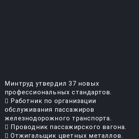
Вход для слушателей
По вопросам обучения
Электронная почта
+7 (4832) 36-12-22
bryansk@ecoips.ru
+7 (800) 505-59-64
Минтруд утвердил 37 новых
профессиональных стандартов.
 Работник по организации
обслуживания пассажиров
железнодорожного транспорта.
 Проводник пассажирского вагона.
 Отжигальщик цветных металлов.